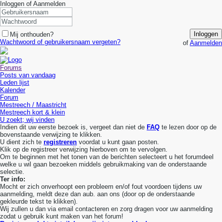
Inloggen of Aanmelden
Inloggen
Mij onthouden?
Wachtwoord of gebruikersnaam vergeten?
of
Aanmelden
Forums
Posts van vandaag
Leden lijst
Kalender
Forum
Mestreech / Maastricht
Mestreech kort & klein
U zoekt; wij vinden
Indien dit uw eerste bezoek is, vergeet dan niet de
FAQ
te lezen door op de
bovenstaande verwijzing te klikken.
U dient zich te
registreren
voordat u kunt gaan posten.
Klik op de registreer verwijzing hierboven om te vervolgen.
Om te beginnen met het tonen van de berichten selecteert u het forumdeel
welke u wil gaan bezoeken middels gebruikmaking van de onderstaande
selectie.
Ter info:
Mocht er zich onverhoopt een probleem en/of fout voordoen tijdens uw
aanmelding, meldt deze dan aub. aan ons (door op de onderstaande
gekleurde tekst te klikken).
Wij zullen u dan via email contacteren en zorg dragen voor uw aanmelding
zodat u gebruik kunt maken van het forum!