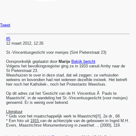
Tweet
#5
12 maart 2012, 12:26
St.-Vincentiusgesticht voor meisjes (Sint Pieterstraat 23)
Oorspronkelijk geplaatst door
Marije
Bekijk bericht
Volgens het bevolkingsregister ging ze in 1933 vanuit Amby naar de
St Pieterstraat 23.
Weeshuizen te over in deze stad, dat wil zeggen: ze verhuisden
weleens en bovendien had niet iedereen dezelfde insteek. Het betreft
hier noch het Katholiek-, noch het Protestants Weeshuis.
Op dit adres zat het 'Gesticht van de H. Vincentius Ã Paulo te
Maastricht', in de wandeling het St.-Vincentiusgesticht (voor meisjes)
genoemd. Er is weinig over bekend.
Literatuur
* Gids voor het maatschappelijk werk te Maastricht[/I], 2e dr., 68.
* Een foto uit
1915
van de achterzijde van de gebouwen in Ingrid M.H.
Evers,
Maastrichtse Monumentenzorg in zwart/wit.
.., (2000), 119.