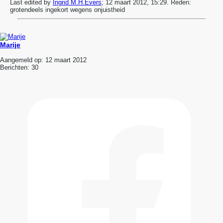
Last edited by
Ingrid M.H.Evers
;
12 maart 2012, 15:29
.
Reden:
grotendeels ingekort wegens onjuistheid
Marije
Aangemeld op:
12 maart 2012
Berichten:
30