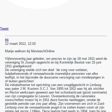
Tweet
#4
12 maart 2012, 12:02
Marije welkom bij MesteechOnline
Vijfenzeventig jaar geleden, om precies te zijn op 18 mei 1911 werd de
vereniging St.Joseph opgericht en bij Koninklijk Besluit van 15 juni
1911 goedgekeurd.
De vereniging stelde zich ten doel: 'de zorg voor verlaten,
hulpbehoevende of verwaarloosde mannelijke personen van elke
leeftijd, in het bijzonder de duurzame verzorging van minderjarigen in
of buiten gestichten'.
De initiatiefnemer tot oprichting van een voogdijgesticht in Limburg
was pater J.M. Kusters S.C.J. Van 1905 tot 1911 was hij als stichter
en Rector werkzaam geweest aan het schoolasticaat (groot seminarie)
van zijn congregatie te Leuven.
Overeenkomstig de canonieke
voorschriften moest hij in 1911 deze functie neerleggen, omdat de
gestelde periode van zes jaar afliep. Zijn voornemen om zich in Zuid-
Limburg voor de verwaarloosde jeugd in te zetten kwam voort uit zijn
relatie net rector J.Hillen. Deze laatste had reeds in 1904, toen hij nog