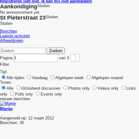
Registreren lukt niet, ik kan mij niet aanmelden!
Aankondiging
Sluiten
No announcement yet.
St Pieterstraat 23
Sluiten
Sluiten
Berichten
Laatste activiteit
Afbeeldingen
Zoeken
Pagina
van
3
Filter
Tijd
Alle tijden
Vandaag
Afgelopen week
Afgelopen maand
Tonen
Alle
Uitsluitend discussies
Photos only
Videos only
Links
only
Polls only
Events only
nieuwe berichten
Marije
Aangemeld op:
12 maart 2012
Berichten:
30