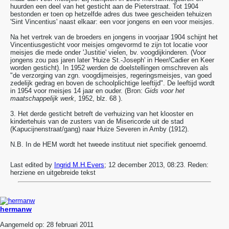
huurden een deel van het gesticht aan de Pieterstraat. Tot 1904
bestonden er toen op hetzelfde adres dus twee gescheiden tehuizen
'Sint Vincentius' naast elkaar: een voor jongens en een voor meisjes.
Na het vertrek van de broeders en jongens in voorjaar 1904 schijnt het
Vincentiusgesticht voor meisjes omgevormd te zijn tot locatie voor
meisjes die mede onder 'Justitie' vielen, bv. voogdijkinderen. (Voor
jongens zou pas jaren later 'Huize St.-Joseph' in Heer/Cadier en Keer
worden gesticht). In 1952 werden de doelstellingen omschreven als
"de verzorging van zgn. voogdijmeisjes, regeringsmeisjes, van goed
zedelijk gedrag en boven de schoolplichtige leeftijd". De leeftijd wordt
in 1954 voor meisjes 14 jaar en ouder. (Bron:
Gids voor het
maatschappelijk werk
, 1952, blz. 68 ).
3. Het derde gesticht betreft de verhuizing van het klooster en
kindertehuis van de zusters van de Misericorde uit de stad
(Kapucijnenstraat/gang) naar Huize Severen in Amby (1912).
N.B. In de HEM wordt het tweede instituut niet specifiek genoemd.
Last edited by
Ingrid M.H.Evers
;
12 december 2013, 08:23
.
Reden:
herziene en uitgebreide tekst
hermanw
Aangemeld op:
28 februari 2011