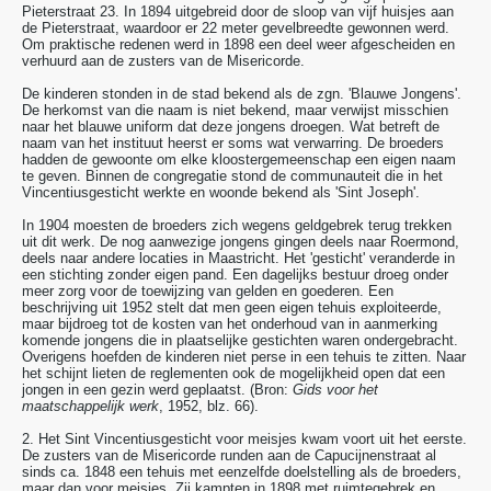
Pieterstraat 23. In 1894 uitgebreid door de sloop van vijf huisjes aan
de Pieterstraat, waardoor er 22 meter gevelbreedte gewonnen werd.
Om praktische redenen werd in 1898 een deel weer afgescheiden en
verhuurd aan de zusters van de Misericorde.
De kinderen stonden in de stad bekend als de zgn. 'Blauwe Jongens'.
De herkomst van die naam is niet bekend, maar verwijst misschien
naar het blauwe uniform dat deze jongens droegen. Wat betreft de
naam van het instituut heerst er soms wat verwarring. De broeders
hadden de gewoonte om elke kloostergemeenschap een eigen naam
te geven. Binnen de congregatie stond de communauteit die in het
Vincentiusgesticht werkte en woonde bekend als 'Sint Joseph'.
In 1904 moesten de broeders zich wegens geldgebrek terug trekken
uit dit werk. De nog aanwezige jongens gingen deels naar Roermond,
deels naar andere locaties in Maastricht. Het 'gesticht' veranderde in
een stichting zonder eigen pand. Een dagelijks bestuur droeg onder
meer zorg voor de toewijzing van gelden en goederen. Een
beschrijving uit 1952 stelt dat men geen eigen tehuis exploiteerde,
maar bijdroeg tot de kosten van het onderhoud van in aanmerking
komende jongens die in plaatselijke gestichten waren ondergebracht.
Overigens hoefden de kinderen niet perse in een tehuis te zitten. Naar
het schijnt lieten de reglementen ook de mogelijkheid open dat een
jongen in een gezin werd geplaatst. (Bron:
Gids voor het
maatschappelijk werk
, 1952, blz. 66).
2. Het Sint Vincentiusgesticht voor meisjes kwam voort uit het eerste.
De zusters van de Misericorde runden aan de Capucijnenstraat al
sinds ca. 1848 een tehuis met eenzelfde doelstelling als de broeders,
maar dan voor meisjes. Zij kampten in 1898 met ruimtegebrek en