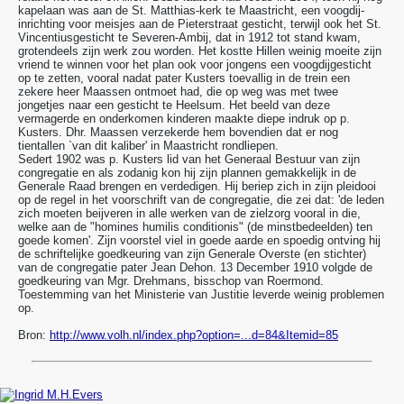
kapelaan was aan de St. Matthias-kerk te Maastricht, een voogdij-
inrichting voor meisjes aan de Pieterstraat gesticht, terwijl ook het St.
Vincentiusgesticht te Severen-Ambij, dat in 1912 tot stand kwam,
grotendeels zijn werk zou worden. Het kostte Hillen weinig moeite zijn
vriend te winnen voor het plan ook voor jongens een voogdijgesticht
op te zetten, vooral nadat pater Kusters toevallig in de trein een
zekere heer Maassen ontmoet had, die op weg was met twee
jongetjes naar een gesticht te Heelsum. Het beeld van deze
vermagerde en onderkomen kinderen maakte diepe indruk op p.
Kusters. Dhr. Maassen verzekerde hem bovendien dat er nog
tientallen `van dit kaliber' in Maastricht rondliepen.
Sedert 1902 was p. Kusters lid van het Generaal Bestuur van zijn
congregatie en als zodanig kon hij zijn plannen gemakkelijk in de
Generale Raad brengen en verdedigen. Hij beriep zich in zijn pleidooi
op de regel in het voorschrift van de congregatie, die zei dat: 'de leden
zich moeten beijveren in alle werken van de zielzorg vooral in die,
welke aan de "homines humilis conditionis" (de minstbedeelden) ten
goede komen'. Zijn voorstel viel in goede aarde en spoedig ontving hij
de schriftelijke goedkeuring van zijn Generale Overste (en stichter)
van de congregatie pater Jean Dehon. 13 December 1910 volgde de
goedkeuring van Mgr. Drehmans, bisschop van Roermond.
Toestemming van het Ministerie van Justitie leverde weinig problemen
op.
Bron:
http://www.volh.nl/index.php?option=...d=84&Itemid=85