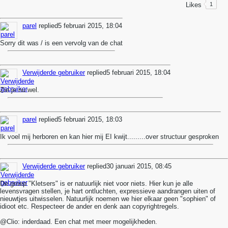
Likes
1
parel
replied
5 februari 2015, 18:04
Sorry dit was / is een vervolg van de chat
Verwijderde gebruiker
replied
5 februari 2015, 18:04
Zie je nu wel.
parel
replied
5 februari 2015, 18:03
Ik voel mij herboren en kan hier mij EI kwijt.........over structuur gesproken
Verwijderde gebruiker
replied
30 januari 2015, 08:45
De groep "Kletsers" is er natuurlijk niet voor niets. Hier kun je alle
levensvragen stellen, je hart ontluchten, expressieve aandrangen uiten of
nieuwtjes uitwisselen. Natuurlijk noemen we hier elkaar geen "sophien" of
idioot etc. Respecteer de ander en denk aan copyrightregels.
@Clio: inderdaad. Een chat met meer mogelijkheden.