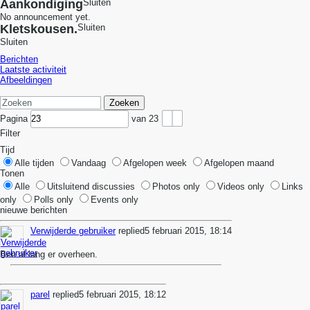
Aankondiging
Sluiten
No announcement yet.
Kletskousen.
Sluiten
Sluiten
Berichten
Laatste activiteit
Afbeeldingen
Zoeken
Pagina
van
23
Filter
Tijd
Alle tijden
Vandaag
Afgelopen week
Afgelopen maand
Tonen
Alle
Uitsluitend discussies
Photos only
Videos only
Links
only
Polls only
Events only
nieuwe berichten
Verwijderde gebruiker
replied
5 februari 2015, 18:14
Ben al lang er overheen.
parel
replied
5 februari 2015, 18:12