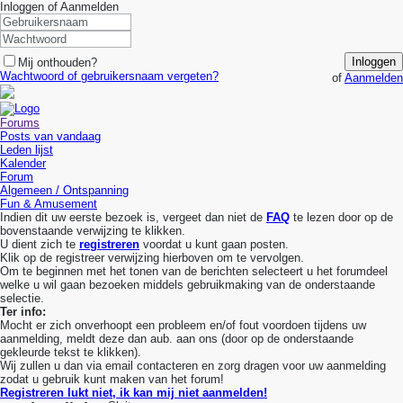
Inloggen of Aanmelden
Inloggen
Mij onthouden?
Wachtwoord of gebruikersnaam vergeten?
of
Aanmelden
Forums
Posts van vandaag
Leden lijst
Kalender
Forum
Algemeen / Ontspanning
Fun & Amusement
Indien dit uw eerste bezoek is, vergeet dan niet de
FAQ
te lezen door op de
bovenstaande verwijzing te klikken.
U dient zich te
registreren
voordat u kunt gaan posten.
Klik op de registreer verwijzing hierboven om te vervolgen.
Om te beginnen met het tonen van de berichten selecteert u het forumdeel
welke u wil gaan bezoeken middels gebruikmaking van de onderstaande
selectie.
Ter info:
Mocht er zich onverhoopt een probleem en/of fout voordoen tijdens uw
aanmelding, meldt deze dan aub. aan ons (door op de onderstaande
gekleurde tekst te klikken).
Wij zullen u dan via email contacteren en zorg dragen voor uw aanmelding
zodat u gebruik kunt maken van het forum!
Registreren lukt niet, ik kan mij niet aanmelden!