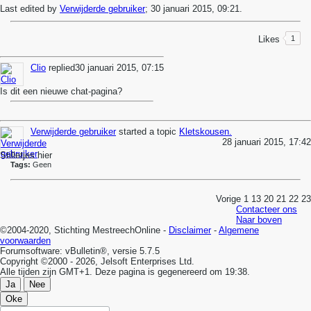
Last edited by
Verwijderde gebruiker
;
30 januari 2015, 09:21
.
Likes
1
Clio
replied
30 januari 2015, 07:15
Is dit een nieuwe chat-pagina?
Verwijderde gebruiker
started a topic
Kletskousen.
28 januari 2015, 17:42
Stilletjes hier
Tags:
Geen
Vorige
1
13
20
21
22
23
Contacteer ons
Naar boven
©2004-2020, Stichting MestreechOnline -
Disclaimer
-
Algemene
voorwaarden
Forumsoftware: vBulletin®, versie 5.7.5
Copyright ©2000 - 2026, Jelsoft Enterprises Ltd.
Alle tijden zijn GMT+1. Deze pagina is gegenereerd om 19:38.
Ja
Nee
Oke