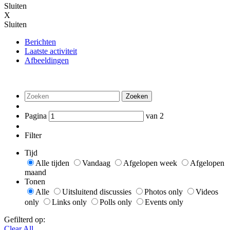
Sluiten
X
Sluiten
Berichten
Laatste activiteit
Afbeeldingen
Zoeken
Pagina
van
2
Filter
Tijd
Alle tijden
Vandaag
Afgelopen week
Afgelopen
maand
Tonen
Alle
Uitsluitend discussies
Photos only
Videos
only
Links only
Polls only
Events only
Gefilterd op:
Clear All