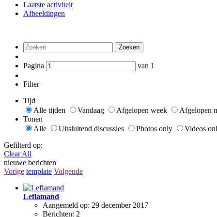
Laatste activiteit
Afbeeldingen
Zoeken
Pagina
van
1
Filter
Tijd
Alle tijden
Vandaag
Afgelopen week
Afgelopen 
Tonen
Alle
Uitsluitend discussies
Photos only
Videos on
Gefilterd op:
Clear All
nieuwe berichten
Vorige
template
Volgende
Leflamand
Aangemeld op:
29 december 2017
Berichten:
2