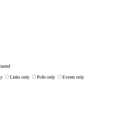
maand
ly
Links only
Polls only
Events only