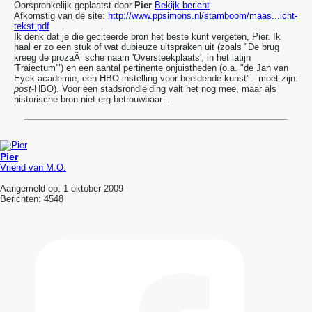
Oorspronkelijk geplaatst door
Pier
Bekijk bericht
Afkomstig van de site:
http://www.ppsimons.nl/stamboom/maas...icht-
tekst.pdf
Ik denk dat je die geciteerde bron het beste kunt vergeten, Pier. Ik
haal er zo een stuk of wat dubieuze uitspraken uit (zoals "De brug
kreeg de prozaÃ¯sche naam 'Oversteekplaats', in het latijn
'Traiectum'") en een aantal pertinente onjuistheden (o.a. "de Jan van
Eyck-academie, een HBO-instelling voor beeldende kunst" - moet zijn:
post
-HBO). Voor een stadsrondleiding valt het nog mee, maar als
historische bron niet erg betrouwbaar...
Pier
Vriend van M.O.
Aangemeld op:
1 oktober 2009
Berichten:
4548