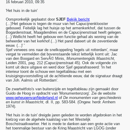
16 februari 2010, 09:35
'Het huis in de tuin'
Oorspronkelijk geplaatst door
SJEF
Bekijk bericht
(...)'Het gebouw is tegen de muur van het Capucijnenklooster
gebouwd. Feitelijk lag het huisje op het armenkerkhof, dat tussen de
Bogardenstraat, Maagdendries en de Capucijnenstraat heeft gelegen.
(...) Wellicht heeft het gebouw een functie gehad als woning van de
beheerder van het kerkhof.(...) Het pand dateert uit de zeventiende
eeuw. (...)' '
Sjef verwees ons naar de snelkoppeling 'tegels uit rotterdam', maar
vergat te vermelden dat bovenstaande tekst letterlijk komt uit: Jac
van den Boogard en ServÃ© Minis,
Monumentengids Maastricht,
Leiden 2001, pag. 212 (Capucijnenstraat 45). Ook de volgende zin
komt uit deze uitgave en werd door Sjef geparafraseerd: 'In het
interieur toont de schouw een tegeltableau met een
kruisigingsvoorstelling uit de achttiende eeuw, dat de signatuur draagt
van Joh. Aalmis uit Rotterdam'.
De zwartwitfoto's van buitenzijde en tegeltableau zijn gemaakt door
Guido de Hoog in opdracht van 'Monumentenzorg'. Zie de website
www.geheugenvanNederland.nl
of
De monumenten van geschiedenis
en kunst in Maastricht,
dl. II, pp. 583-584. (Ongew. herdr. Arnhem
1974).
'Het huis in de tuin' dreigde jaren geleden te worden afgebroken in het
kielzog van de algehele kaalslag van het Westelijk
Boschstraatkwartier. Het is mede te danken aan een grote actie van
het toenmalige bestuur van de Kring Maastricht van LGOG (onder