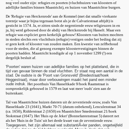
nog veel ouder zijn: refugies en poorten (vluchthuizen van kloosters of
adellijke families binnen Maastricht), en huizen van Maastrichtse burgers.
De 'Refugie van Herckenrode' aan de Kommel (met dat smalle vierkante
torentje waar je bijna tegenaan botst als je de Calvariestraat afrijdt) is
gesticht in 1574. Ja, er zitten sinds de negentiende eeuw religieuzen in en
ja, hij werd gebouwd door de abdij van Herckenrode bij Hasselt. Maar een
refugie was expliciet geen kerkelijk gebouw! Kloosters van buiten mochten
in steden slechts een vluchthuis (refugie) vestigen onder het beding dat zij
er geen kerk of klooster van zouden maken. Een kwestie van zelfbehoud
voor de steden, die al genoeg exempte kloostervestigingen binnen de
poorten hadden. Maastricht kondigde al op 1 november 1299 (!) een
dergelijk besluit af.
'Poorten' waren huizen van adellijke families op het platteland, die in
tijd van gevaar binnen de stad vluchtten. Er staat nog een aantal in de
stad. De oudste is de 'Poort van Gronsveld' (Bredestraat/hoek
Heggestraat), maar door verbouwingen maakt het pand een minder
oude indruk.
Het poorthuis Van Hasseltkade 9/hoek Raamstraat is
oorspronkelijk gebouwd in 1579 en laat wat meer 'ouds' zien aan de
buitenkant.
Tal van Maastrichtse huizen dateren uit de zeventiende eeuw, zoals Van
Hasseltkade 23 (1641), Markt 70-71 (datum onbekend), Lenculenstraat 34
(ca. 1650), Ridderstraat 2 (1650) en Maastrichter Smedenstraat 21/hoek
Stokstraat (1647). Het 'Huis op de Jeker' (Bonnefantenstraat 5) dateert net
als het 'Huis in de Tuin' uit het derde kwart van de zeventiende eeuw.
Toegegeven, het zijn allemaal wat substantiÃ«ler panden, ongetwijfeld