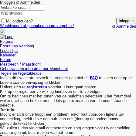
Inloggen of Aanmelden
Inloggen
Mij onthouden?
Wachtwoord of gebruikersnaam vergeten?
of
Aanmelden
Forums
Posts van vandaag
Leden lijst
Kalender
Forum
Mestreech / Maastricht
Gebouwen en infrastructuur Maastricht
Tegels en tegeltableaus
Indien dit uw eerste bezoek is, vergeet dan niet de
FAQ
te lezen door op de
bovenstaande verwijzing te klikken.
U dient zich te
registreren
voordat u kunt gaan posten.
Klik op de registreer verwijzing hierboven om te vervolgen.
Om te beginnen met het tonen van de berichten selecteert u het forumdeel
welke u wil gaan bezoeken middels gebruikmaking van de onderstaande
selectie.
Ter info:
Mocht er zich onverhoopt een probleem en/of fout voordoen tijdens uw
aanmelding, meldt deze dan aub. aan ons (door op de onderstaande
gekleurde tekst te klikken).
Wij zullen u dan via email contacteren en zorg dragen voor uw aanmelding
zodat u gebruik kunt maken van het forum!