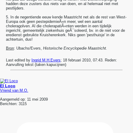
hadden deze zusters dus niets van doen, en al helemaal niet met
pestlijders.
5. In de negentiende eeuw kende Maastricht net als de rest van West-
Europa ook geen pestepidemieÃ«n meer, wel een aantal
choleragolven. Al die cholerapatiÃ«nten werden in een tijdelijk
ingericht, gemeentelijk ziekenhuis geÃ¯soleerd, bv. in de niet voor de
eredienst gebruikte Kruisherenkerk. Niks geen 'pesthuisje' in de
achtertuin, dus!
Bron
: Ubachs/Evers,
Historische Encyclopedie Maastricht.
Last edited by
Ingrid M.H.Evers
;
18 februari 2010, 07:43
.
Reden:
Aanvulling tekst (taken kapucijnen)
El Loco
Vriend van M.O.
Aangemeld op:
11 mei 2009
Berichten:
3115