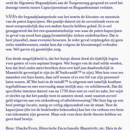
werd de Algemene Begraafplaats aan de Tongerseweg geopend en werd het
drassige terrein tussen Capucijnenstraat en Bogaardenstraat verlaten.
VÃ³Ã³r die begraafplaatsperiode was het terrein de klooster- en moestuin
van de paters kapucijnen. Het pandje dateert uit de zeventiende eeuw en
moet oorspronkelijk dus een andere functie hebben gehad.
Er is wel
gesuggereerd dat het een quarantainehuisje was waar de paters kapucijnen
in geval van nood hun
eigen
besmettelijke zieken onderbrachten. Dat is
heel plausibel, maar evenmin bewezen. In ieder geval verpleegden zij geen
zieke stadsbewoners, omdat hun dat volgens de kloosterregel verboden
was. Wel gaven zij geestelijke zorg.
Een derde mogelijkheid is, dat het huisje dienst deed als tijdelijk logies
voor gasten of voor aspirant burgers. Wie burger van de stad wilde worden,
kon dat doel onder meer bereiken door een half jaar daadwerkelijk in
Maastricht gevestigd te zijn (er â€˜buikvastâ€™ te zijn). Men kon voor zes
maanden een huis huren, daar zelf wonen of er een lid van zijn personeel
laten wonen.
â€˜Het huis in de tuinâ€™ is uitgerust met tamelijk kostbare
tegeltableaus en met eenvoudig maar sierlijk stuc- en schilderwerk. Dat dit
specifieke interieur dateert van na 1750 doet niet zo veel ter zake, het wijst
er slechts op dat het pandje toen in aanzien stond, want waarom zoveel
geld uitgeven aan een ziekenboeg of arbeiderswoning? Het huis lag op een
heel prettige locatie, rustig en veilig afgezonderd van de straat. Voor de
kapucijnen (die tot de bedelorden behoorden) kan het via verhuur een bron
van inkomsten zijn geweest. Maar ook voor deze derde theorie hebben we
geen hard bewijs.
Bron: Ubachs/Evers,
Historische Encyclopedie Maastricht; zie:
Huis in de