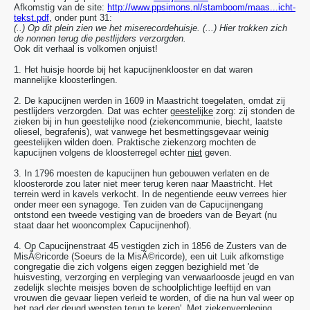
Afkomstig van de site:
http://www.ppsimons.nl/stamboom/maas...icht-
tekst.pdf
, onder punt 31:
(..) Op dit plein zien we het miserecordehuisje. (...)
Hier trokken zich
de nonnen terug die pestlijders verzorgden.
Ook dit verhaal is volkomen onjuist!
1. Het huisje hoorde bij het kapucijnenklooster en dat waren
mannelijke kloosterlingen.
2. De kapucijnen werden in 1609 in Maastricht toegelaten, omdat zij
pestlijders verzorgden. Dat was echter
geestelijke
zorg: zij stonden de
zieken bij in hun geestelijke nood (ziekencommunie, biecht, laatste
oliesel, begrafenis), wat vanwege het besmettingsgevaar weinig
geestelijken wilden doen. Praktische ziekenzorg mochten de
kapucijnen volgens de kloosterregel echter
niet
geven.
3. In 1796 moesten de kapucijnen hun gebouwen verlaten en de
kloosterorde zou later niet meer terug keren naar Maastricht. Het
terrein werd in kavels verkocht. In de negentiende eeuw verrees hier
onder meer een synagoge. Ten zuiden van de Capucijnengang
ontstond een tweede vestiging van de broeders van de Beyart (nu
staat daar het wooncomplex Capucijnenhof).
4. Op Capucijnenstraat 45 vestigden zich in 1856 de Zusters van de
MisÃ©ricorde (Soeurs de la MisÃ©ricorde), een uit Luik afkomstige
congregatie die zich volgens eigen zeggen bezighield met 'de
huisvesting, verzorging en verpleging van verwaarloosde jeugd en van
zedelijk slechte meisjes boven de schoolplichtige leeftijd en van
vrouwen die gevaar liepen verleid te worden, of die na hun val weer op
het pad der deugd wensten terug te keren'. Met ziekenverpleging