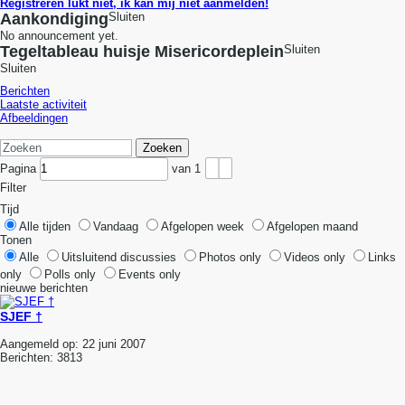
Registreren lukt niet, ik kan mij niet aanmelden!
Aankondiging
Sluiten
No announcement yet.
Tegeltableau huisje Misericordeplein
Sluiten
Sluiten
Berichten
Laatste activiteit
Afbeeldingen
Zoeken
Pagina
van
1
Filter
Tijd
Alle tijden
Vandaag
Afgelopen week
Afgelopen maand
Tonen
Alle
Uitsluitend discussies
Photos only
Videos only
Links
only
Polls only
Events only
nieuwe berichten
SJEF †
Aangemeld op:
22 juni 2007
Berichten:
3813