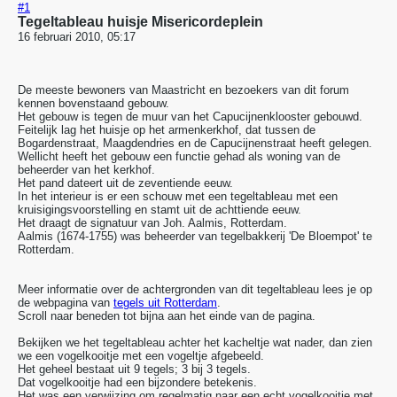
#1
Tegeltableau huisje Misericordeplein
16 februari 2010, 05:17
De meeste bewoners van Maastricht en bezoekers van dit forum
kennen bovenstaand gebouw.
Het gebouw is tegen de muur van het Capucijnenklooster gebouwd.
Feitelijk lag het huisje op het armenkerkhof, dat tussen de
Bogardenstraat, Maagdendries en de Capucijnenstraat heeft gelegen.
Wellicht heeft het gebouw een functie gehad als woning van de
beheerder van het kerkhof.
Het pand dateert uit de zeventiende eeuw.
In het interieur is er een schouw met een tegeltableau met een
kruisigingsvoorstelling en stamt uit de achttiende eeuw.
Het draagt de signatuur van Joh. Aalmis, Rotterdam.
Aalmis (1674-1755) was beheerder van tegelbakkerij 'De Bloempot' te
Rotterdam.
Meer informatie over de achtergronden van dit tegeltableau lees je op
de webpagina van
tegels uit Rotterdam
.
Scroll naar beneden tot bijna aan het einde van de pagina.
Bekijken we het tegeltableau achter het kacheltje wat nader, dan zien
we een vogelkooitje met een vogeltje afgebeeld.
Het geheel bestaat uit 9 tegels; 3 bij 3 tegels.
Dat vogelkooitje had een bijzondere betekenis.
Het was een verwijzing om regelmatig naar een echt vogelkooitje met