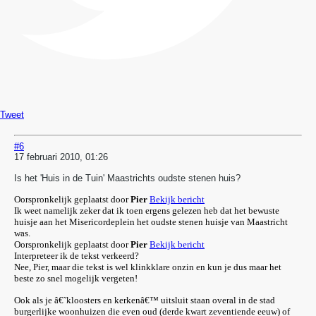
Tweet
#6
17 februari 2010, 01:26
Is het 'Huis in de Tuin' Maastrichts oudste stenen huis?
Oorspronkelijk geplaatst door
Pier
Bekijk bericht
Ik weet namelijk zeker dat ik toen ergens gelezen heb dat het bewuste
huisje aan het Misericordeplein het oudste stenen huisje van Maastricht
was.
Oorspronkelijk geplaatst door
Pier
Bekijk bericht
Interpreteer ik de tekst verkeerd?
Nee, Pier, maar die tekst is wel klinkklare onzin en kun je dus maar het
beste zo snel mogelijk vergeten!
Ook als je â€˜kloosters en kerkenâ€™ uitsluit staan overal in de stad
burgerlijke woonhuizen die even oud (derde kwart zeventiende eeuw) of