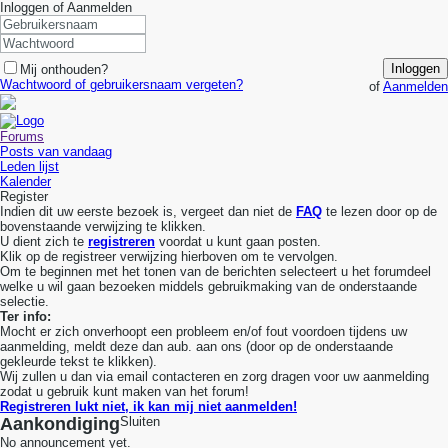
Inloggen of Aanmelden
Inloggen
Mij onthouden?
Wachtwoord of gebruikersnaam vergeten?
of
Aanmelden
Forums
Posts van vandaag
Leden lijst
Kalender
Register
Indien dit uw eerste bezoek is, vergeet dan niet de
FAQ
te lezen door op de
bovenstaande verwijzing te klikken.
U dient zich te
registreren
voordat u kunt gaan posten.
Klik op de registreer verwijzing hierboven om te vervolgen.
Om te beginnen met het tonen van de berichten selecteert u het forumdeel
welke u wil gaan bezoeken middels gebruikmaking van de onderstaande
selectie.
Ter info:
Mocht er zich onverhoopt een probleem en/of fout voordoen tijdens uw
aanmelding, meldt deze dan aub. aan ons (door op de onderstaande
gekleurde tekst te klikken).
Wij zullen u dan via email contacteren en zorg dragen voor uw aanmelding
zodat u gebruik kunt maken van het forum!
Registreren lukt niet, ik kan mij niet aanmelden!
Aankondiging
Sluiten
No announcement yet.