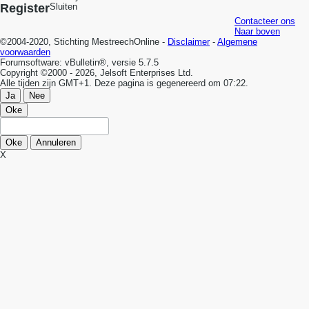
Register
Sluiten
Contacteer ons
Naar boven
©2004-2020, Stichting MestreechOnline -
Disclaimer
-
Algemene
voorwaarden
Forumsoftware: vBulletin®, versie 5.7.5
Copyright ©2000 - 2026, Jelsoft Enterprises Ltd.
Alle tijden zijn GMT+1. Deze pagina is gegenereerd om 07:22.
Ja
Nee
Oke
Oke
Annuleren
X