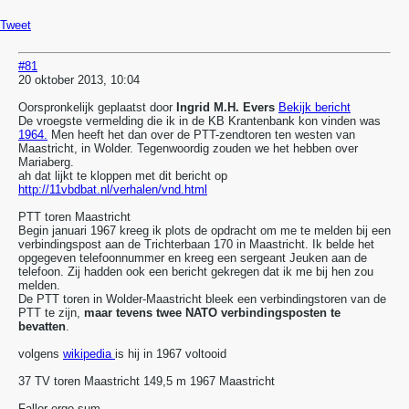
Tweet
#81
20 oktober 2013, 10:04
Oorspronkelijk geplaatst door
Ingrid M.H. Evers
Bekijk bericht
De vroegste vermelding die ik in de KB Krantenbank kon vinden was
1964.
Men heeft het dan over de PTT-zendtoren ten westen van
Maastricht, in Wolder. Tegenwoordig zouden we het hebben over
Mariaberg.
ah dat lijkt te kloppen met dit bericht op
http://11vbdbat.nl/verhalen/vnd.html
PTT toren Maastricht
Begin januari 1967 kreeg ik plots de opdracht om me te melden bij een
verbindingspost aan de Trichterbaan 170 in Maastricht. Ik belde het
opgegeven telefoonnummer en kreeg een sergeant Jeuken aan de
telefoon. Zij hadden ook een bericht gekregen dat ik me bij hen zou
melden.
De PTT toren in Wolder-Maastricht bleek een verbindingstoren van de
PTT te zijn,
maar tevens twee NATO verbindingsposten te
bevatten
.
volgens
wikipedia
is hij in 1967 voltooid
37 TV toren Maastricht 149,5 m 1967 Maastricht
Fallor ergo sum