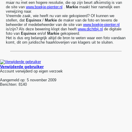
maar nu met een hogere resolutie, die op zijn beurt afkomstig is van
de site van
www.boekje-pienter.nl
.
Markie
maakt hier namelijk een
verwijzing naar.
Vreemde zaak, wie heeft nu van wie gekopieerd? Of kunnen we
stellen, dat
Equinox
/
Markie
de maker van de foto en tevens de
beheerder of medebeheerder van de site van
www.boekje-pienter.nl
is/zijn? Als deze bewering klopt dan heeft
www.dichtbij.nl
de digitale
foto van
Equinox
en/of
Markie
gekopieerd.
Het is dus erg belangrijk altijd de bron te weten waar een foto vandaan
komt, dit om juridische haarkloverijen van klagers uit te sluiten.
Verwijderde gebruiker
Account verwijderd op eigen verzoek
Aangemeld op:
5 november 2009
Berichten:
8140