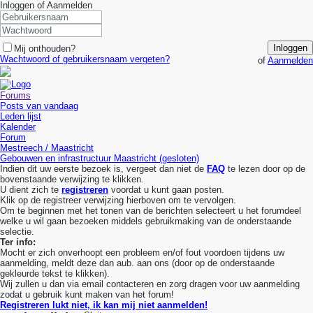
Inloggen of Aanmelden
Inloggen
Mij onthouden?
Wachtwoord of gebruikersnaam vergeten?
of
Aanmelden
Forums
Posts van vandaag
Leden lijst
Kalender
Forum
Mestreech / Maastricht
Gebouwen en infrastructuur Maastricht (gesloten)
Indien dit uw eerste bezoek is, vergeet dan niet de
FAQ
te lezen door op de
bovenstaande verwijzing te klikken.
U dient zich te
registreren
voordat u kunt gaan posten.
Klik op de registreer verwijzing hierboven om te vervolgen.
Om te beginnen met het tonen van de berichten selecteert u het forumdeel
welke u wil gaan bezoeken middels gebruikmaking van de onderstaande
selectie.
Ter info:
Mocht er zich onverhoopt een probleem en/of fout voordoen tijdens uw
aanmelding, meldt deze dan aub. aan ons (door op de onderstaande
gekleurde tekst te klikken).
Wij zullen u dan via email contacteren en zorg dragen voor uw aanmelding
zodat u gebruik kunt maken van het forum!
Registreren lukt niet, ik kan mij niet aanmelden!