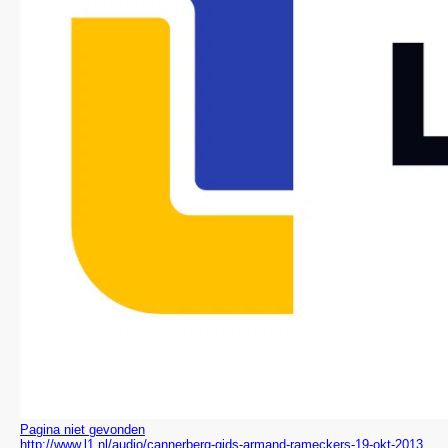
Pagina niet gevonden
http://www.l1.nl/audio/cannerberg-gids-armand-rameckers-19-okt-2013