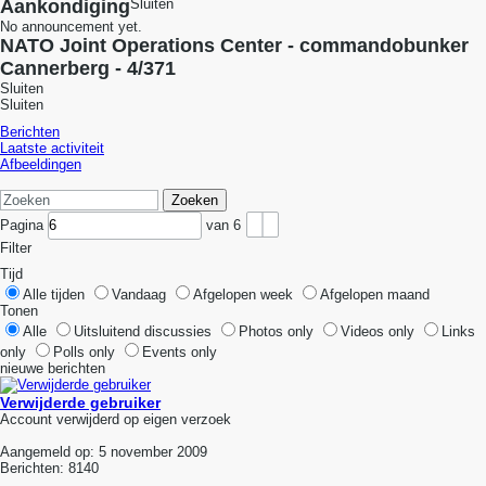
Aankondiging
Sluiten
No announcement yet.
NATO Joint Operations Center - commandobunker
Cannerberg - 4/371
Sluiten
Sluiten
Berichten
Laatste activiteit
Afbeeldingen
Zoeken
Pagina
van
6
Filter
Tijd
Alle tijden
Vandaag
Afgelopen week
Afgelopen maand
Tonen
Alle
Uitsluitend discussies
Photos only
Videos only
Links
only
Polls only
Events only
nieuwe berichten
Verwijderde gebruiker
Account verwijderd op eigen verzoek
Aangemeld op:
5 november 2009
Berichten:
8140