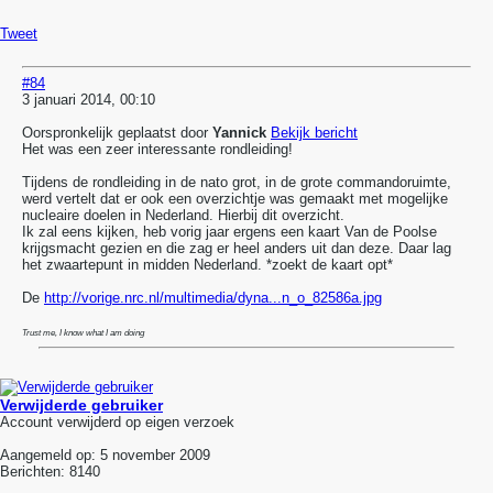
Tweet
#84
3 januari 2014, 00:10
Oorspronkelijk geplaatst door
Yannick
Bekijk bericht
Het was een zeer interessante rondleiding!
Tijdens de rondleiding in de nato grot, in de grote commandoruimte,
werd vertelt dat er ook een overzichtje was gemaakt met mogelijke
nucleaire doelen in Nederland. Hierbij dit overzicht.
Ik zal eens kijken, heb vorig jaar ergens een kaart Van de Poolse
krijgsmacht gezien en die zag er heel anders uit dan deze. Daar lag
het zwaartepunt in midden Nederland. *zoekt de kaart opt*
De
http://vorige.nrc.nl/multimedia/dyna...n_o_82586a.jpg
Trust me, I know what I am doing
Verwijderde gebruiker
Account verwijderd op eigen verzoek
Aangemeld op:
5 november 2009
Berichten:
8140