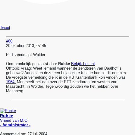
Tweet
#80
20 oktober 2013, 07:45
PTT zendmast Wolder
Oorspronkelijk geplaatst door
Rubke
Bekijk bericht
Offtopic vraag: Weet iemand wanneer de zendtoren van Daalhof is
gebouwd? Aangezien deze een belangrijke functie had bij dit complex.
De vroegste vermelding die ik in de KB Krantenbank kon vinden was
1964.
Men heeft het dan over de PTT-zendtoren ten westen van
Maastricht, in Wolder. Tegenwoordig zouden we het hebben over
Mariaberg.
Rubke
Vriend van M.O.
- Administrator -
Aangemeld op:
27 juli 2004