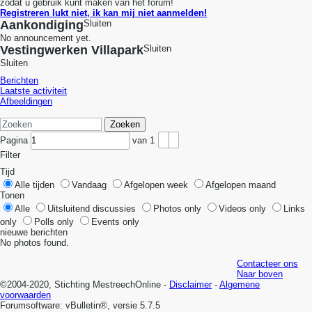
zodat u gebruik kunt maken van het forum!
Registreren lukt niet, ik kan mij niet aanmelden!
Aankondiging
Sluiten
No announcement yet.
Vestingwerken Villapark
Sluiten
Sluiten
Berichten
Laatste activiteit
Afbeeldingen
Zoeken
Pagina
van
1
Filter
Tijd
Alle tijden
Vandaag
Afgelopen week
Afgelopen maand
Tonen
Alle
Uitsluitend discussies
Photos only
Videos only
Links
only
Polls only
Events only
nieuwe berichten
No photos found.
Contacteer ons
Naar boven
©2004-2020, Stichting MestreechOnline -
Disclaimer
-
Algemene
voorwaarden
Forumsoftware: vBulletin®, versie 5.7.5