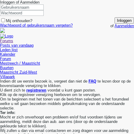
Inloggen of Aanmelden
Inloggen
Mij onthouden?
Wachtwoord of gebruikersnaam vergeten?
of
Aanmelden
Forums
Posts van vandaag
Leden lijst
Kalender
Forum
Mestreech / Maastricht
Buurten
Maastricht Zuid-West
Villapark
Indien dit uw eerste bezoek is, vergeet dan niet de
FAQ
te lezen door op de
bovenstaande verwijzing te klikken.
U dient zich te
registreren
voordat u kunt gaan posten.
Klik op de registreer verwijzing hierboven om te vervolgen.
Om te beginnen met het tonen van de berichten selecteert u het forumdeel
welke u wil gaan bezoeken middels gebruikmaking van de onderstaande
selectie.
Ter info:
Mocht er zich onverhoopt een probleem en/of fout voordoen tijdens uw
aanmelding, meldt deze dan aub. aan ons (door op de onderstaande
gekleurde tekst te klikken).
Wij zullen u dan via email contacteren en zorg dragen voor uw aanmelding