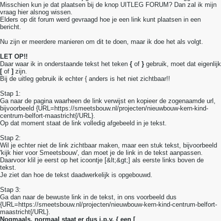
Misschien kun je dat plaatsen bij de knop UITLEG FORUM? Dan zal ik mijn
vraag hier alsnog wissen.
Elders op dit forum werd gevraagd hoe je een link kunt plaatsen in een
bericht.
Nu zijn er meerdere manieren om dit te doen, maar ik doe het als volgt.
LET OP!!
Daar waar ik in onderstaande tekst het teken
{
of
}
gebruik, moet dat eigenlijk
[
of
]
zijn.
Bij de uitleg gebruik ik echter { anders is het niet zichtbaar!!
Stap 1:
Ga naar de pagina waarheen de link verwijst en kopieer de zogenaamde url,
bijvoorbeeld {URL=https://smeetsbouw.nl/projecten/nieuwbouw-kern-kind-
centrum-belfort-maastricht{/URL}.
Op dat moment staat de link volledig afgebeeld in je tekst.
Stap 2:
Wil je echter niet de link zichtbaar maken, maar een stuk tekst, bijvoorbeeld
'kijk hier voor Smeetsbouw', dan moet je de link in de tekst aanpassen.
Daarvoor klil je eerst op het icoontje [&lt;&gt;] als eerste links boven de
tekst.
Je ziet dan hoe de tekst daadwerkelijk is opgebouwd.
Stap 3:
Ga dan naar de bewuste link in de tekst, in ons voorbeeld dus
{URL=https://smeetsbouw.nl/projecten/nieuwbouw-kern-kind-centrum-belfort-
maastricht{/URL}.
Nogmaals, normaal staat er dus i.p.v. { een [