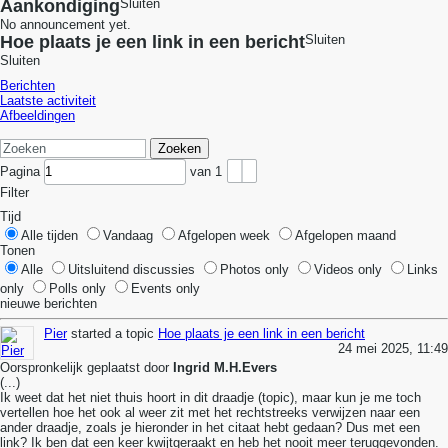
Aankondiging
Sluiten
No announcement yet.
Hoe plaats je een link in een bericht
Sluiten
Sluiten
Berichten
Laatste activiteit
Afbeeldingen
Zoeken
Pagina
van
1
Filter
Tijd
Alle tijden
Vandaag
Afgelopen week
Afgelopen maand
Tonen
Alle
Uitsluitend discussies
Photos only
Videos only
Links
only
Polls only
Events only
nieuwe berichten
Pier
started a topic
Hoe plaats je een link in een bericht
24 mei 2025, 11:49
Oorspronkelijk geplaatst door
Ingrid M.H.Evers
(...)
Ik weet dat het niet thuis hoort in dit draadje (topic), maar kun je me toch
vertellen hoe het ook al weer zit met het rechtstreeks verwijzen naar een
ander draadje, zoals je hieronder in het citaat hebt gedaan? Dus met een
link? Ik ben dat een keer kwijtgeraakt en heb het nooit meer teruggevonden.