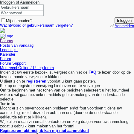
Inloggen of Aanmelden
Inloggen
Mij onthouden?
Wachtwoord of gebruikersnaam vergeten?
of
Aanmelden
Forums
Posts van vandaag
Leden lijst
Kalender
Forum
Forum Support
MestreechOnline / Uitleg forum
Indien dit uw eerste bezoek is, vergeet dan niet de
FAQ
te lezen door op de
bovenstaande verwijzing te klikken.
U dient zich te
registreren
voordat u kunt gaan posten.
Klik op de registreer verwijzing hierboven om te vervolgen.
Om te beginnen met het tonen van de berichten selecteert u het forumdeel
welke u wil gaan bezoeken middels gebruikmaking van de onderstaande
selectie.
Ter info:
Mocht er zich onverhoopt een probleem en/of fout voordoen tijdens uw
aanmelding, meldt deze dan aub. aan ons (door op de onderstaande
gekleurde tekst te klikken).
Wij zullen u dan via email contacteren en zorg dragen voor uw aanmelding
zodat u gebruik kunt maken van het forum!
Registreren lukt niet, ik kan mij niet aanmelden!