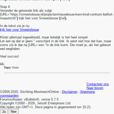
Stap 4:
Verander de getoonde link als volgt:
{URL="https://smeetsbouw.nl/projecten/nieuwbouw-kern-kind-centrum-belfort-
maastricht"
}
kijk hier voor Smeetsbouw
{
/url
}.
In de tekst zie je nu
kijk hier voor Smeetsbouw
Klinkt allemaal ingewikkeld, maar feitelijk is het heel simpel.
Let wel op dat er geen " verschijnt in de link. Ik weet niet hoe dat kan, maar
soms zie ik dat na [URL= een "in de link komt. Die moet je, als het gebeurt
wel weghalen.
Veel succes!
â€‹
Tags:
Geen
Contacteer ons
Naar boven
©2004-2020, Stichting MestreechOnline -
Disclaimer
-
Algemene
voorwaarden
Forumsoftware: vBulletin®, versie 5.7.5
Copyright ©2000 - 2026, Jelsoft Enterprises Ltd.
Alle tijden zijn GMT+1. Deze pagina is gegenereerd om 15:21.
Ja
Nee