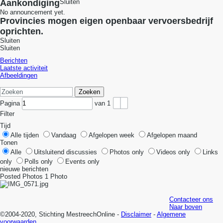
Aankondiging
Sluiten
No announcement yet.
Provincies mogen eigen openbaar vervoersbedrijf
oprichten.
Sluiten
Sluiten
Berichten
Laatste activiteit
Afbeeldingen
Zoeken
Pagina
van
1
Filter
Tijd
Alle tijden
Vandaag
Afgelopen week
Afgelopen maand
Tonen
Alle
Uitsluitend discussies
Photos only
Videos only
Links
only
Polls only
Events only
nieuwe berichten
Posted Photos
1
Photo
Contacteer ons
Naar boven
©2004-2020, Stichting MestreechOnline -
Disclaimer
-
Algemene
voorwaarden