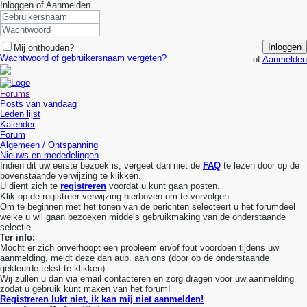
Inloggen of Aanmelden
Inloggen
Mij onthouden?
Wachtwoord of gebruikersnaam vergeten?
of
Aanmelden
Forums
Posts van vandaag
Leden lijst
Kalender
Forum
Algemeen / Ontspanning
Nieuws en mededelingen
Indien dit uw eerste bezoek is, vergeet dan niet de
FAQ
te lezen door op de
bovenstaande verwijzing te klikken.
U dient zich te
registreren
voordat u kunt gaan posten.
Klik op de registreer verwijzing hierboven om te vervolgen.
Om te beginnen met het tonen van de berichten selecteert u het forumdeel
welke u wil gaan bezoeken middels gebruikmaking van de onderstaande
selectie.
Ter info:
Mocht er zich onverhoopt een probleem en/of fout voordoen tijdens uw
aanmelding, meldt deze dan aub. aan ons (door op de onderstaande
gekleurde tekst te klikken).
Wij zullen u dan via email contacteren en zorg dragen voor uw aanmelding
zodat u gebruik kunt maken van het forum!
Registreren lukt niet, ik kan mij niet aanmelden!